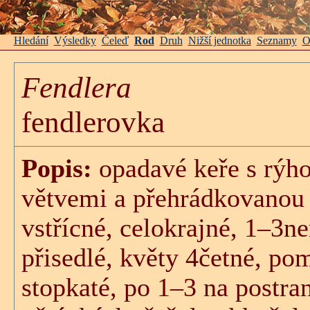
Hledání
Výsledky
Čeleď
Rod
Druh
Nižší jednotka
Seznamy
O
Fendlera
fendlerovka
Popis:
opadavé keře s rýh
větvemi a přehrádkovanou d
vstřícné, celokrajné, 1–3ne
přisedlé, květy 4četné, po
stopkaté, po 1–3 na postra