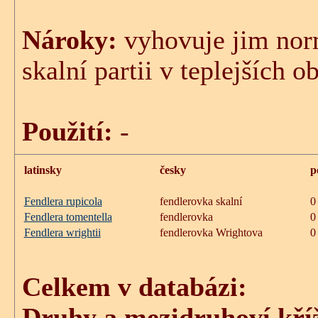
Nároky:
vyhovuje jim nor
skalní partii v teplejších o
Použití:
-
latinsky
česky
p
Fendlera rupicola
fendlerovka skalní
0
Fendlera tomentella
fendlerovka
0
Fendlera wrightii
fendlerovka Wrightova
0
Celkem v databázi:
Druhy a mezidruhoví kříž