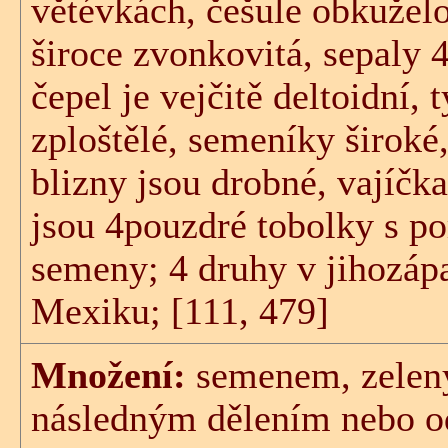
větévkách, češule obkuželo
široce zvonkovitá, sepaly 4
čepel je vejčitě deltoidní, 
zploštělé, semeníky široké,
blizny jsou drobné, vajíčk
jsou 4pouzdré tobolky s p
semeny; 4 druhy v jihozáp
Mexiku; [111, 479]
Množení:
semenem, zelen
následným dělením nebo o