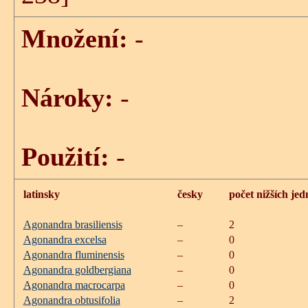
Množení:
-
Nároky:
-
Použití:
-
latinsky
česky
počet nižších jed
Agonandra brasiliensis
–
2
Agonandra excelsa
–
0
Agonandra fluminensis
–
0
Agonandra goldbergiana
–
0
Agonandra macrocarpa
–
0
Agonandra obtusifolia
–
2