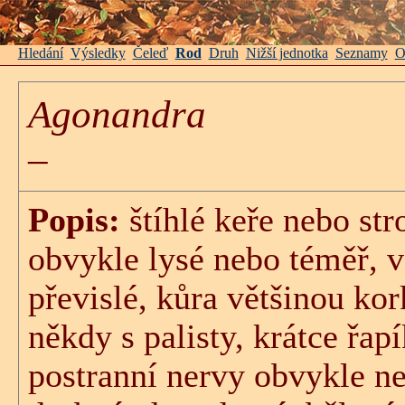
Hledání
Výsledky
Čeleď
Rod
Druh
Nižší jednotka
Seznamy
O
Agonandra
–
Popis:
štíhlé keře nebo st
obvykle lysé nebo téměř, vě
převislé, kůra většinou kork
někdy s palisty, krátce řapí
postranní nervy obvykle ne