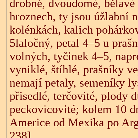
drobné, dvoudomé, bělavé 
hroznech, ty jsou úžlabní 
kolénkách, kalich pohárkov
5laločný, petal 4–5 u praš
volných, tyčinek 4–5, napr
vyniklé, štíhlé, prašníky v
nemají petaly, semeníky lys
přisedlé, terčovité, plody 
peckovicovité; kolem 10 d
Americe od Mexika po Arge
238]