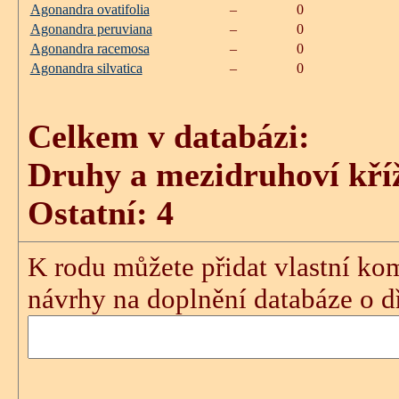
Agonandra ovatifolia
–
0
Agonandra peruviana
–
0
Agonandra racemosa
–
0
Agonandra silvatica
–
0
Celkem v databázi:
Druhy a mezidruhoví kříž
Ostatní: 4
K rodu můžete přidat vlastní kom
návrhy na doplnění databáze o dře