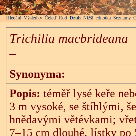
Hledání
Výsledky
Čeleď
Rod
Druh
Nižší jednotka
Seznamy
O
Trichilia macbrideana
–
Synonyma:
–
Popis:
téměř lysé keře neb
3 m vysoké, se štíhlými, 
hnědavými větévkami; vřete
7–15 cm dlouhé, lístky po 