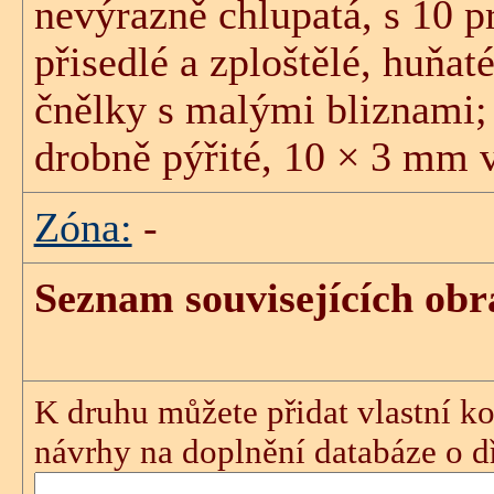
nevýrazně chlupatá, s 10 p
přisedlé a zploštělé, huňat
čnělky s malými bliznami;
drobně pýřité, 10 × 3 mm 
Zóna:
-
Seznam souvisejících obr
K druhu můžete přidat vlastní ko
návrhy na doplnění databáze o dře