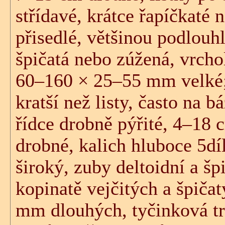
střídavé, krátce řapíčkaté 
přisedlé, většinou podlouh
špičatá nebo zúžená, vrcho
60–160 × 25–55 mm velké; 
kratší než listy, často na b
řídce drobně pýřité, 4–18 
drobné, kalich hluboce 5d
široký, zuby deltoidní a špi
kopinatě vejčitých a špiča
mm dlouhých, tyčinková tr