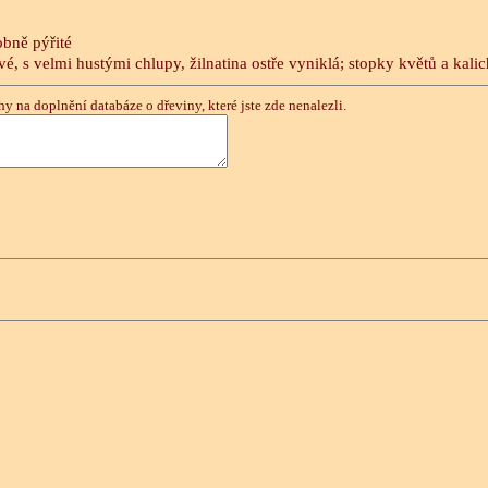
robně pýřité
vé, s velmi hustými chlupy, žilnatina ostře vyniklá; stopky květů a kalich
y na doplnění databáze o dřeviny, které jste zde nenalezli.