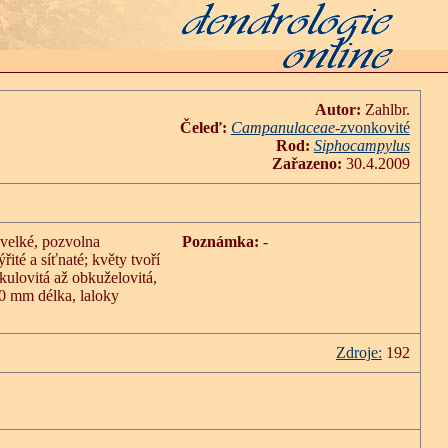
Autor:
Zahlbr.
Čeleď:
Campanulaceae
-zvonkovité
Rod:
Siphocampylus
Zařazeno:
30.4.2009
 velké, pozvolna
Poznámka:
-
ité a síťnaté; květy tvoří
kulovitá až obkuželovitá,
40 mm délka, laloky
Zdroje:
192