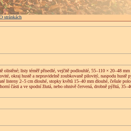
O stránkách
ě olistěné; listy téměř přisedlé, vejčitě podlouhlé, 55–110 × 20–48 mm
vité, okraj hustě a nepravidelně zoubkovaně pilovitý, naspodu hustě pýř
inaté listeny 2–5 cm dlouhé, stopky květů 15–40 mm dlouhé, češule polo
orní části a ve spodní žlutá, nebo ohnivě červená, drobně pýřitá, 35–