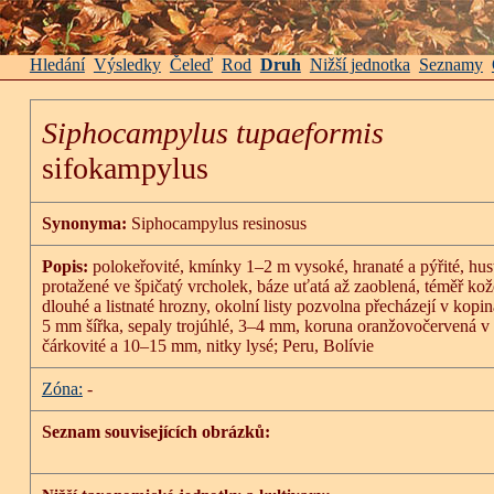
Hledání
Výsledky
Čeleď
Rod
Druh
Nižší jednotka
Seznamy
Siphocampylus tupaeformis
sifokampylus
Synonyma:
Siphocampylus resinosus
Popis:
polokeřovité, kmínky 1–2 m vysoké, hranaté a pýřité, hust
protažené ve špičatý vrcholek, báze uťatá až zaoblená, téměř kožo
dlouhé a listnaté hrozny, okolní listy pozvolna přecházejí v kop
5 mm šířka, sepaly trojúhlé, 3–4 mm, koruna oranžovočervená v h
čárkovité a 10–15 mm, nitky lysé; Peru, Bolívie
Zóna:
-
Seznam souvisejících obrázků: