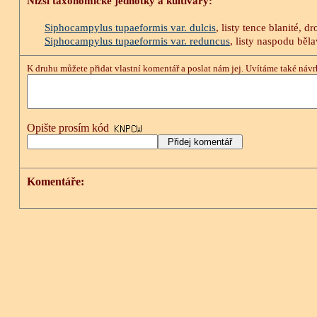
Nižší taxonomické jednotky a kultivary:
Siphocampylus tupaeformis var. dulcis
, listy tence blanité, d
Siphocampylus tupaeformis var. reduncus
, listy naspodu běla
K druhu můžete přidat vlastní komentář a poslat nám jej. Uvítáme také návrh
Opište prosím kód
Komentáře: