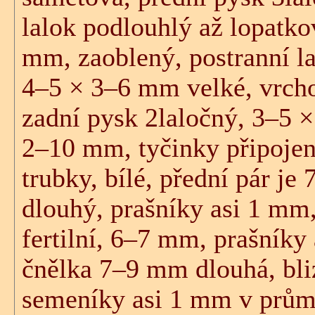
lalok podlouhlý až lopatko
mm, zaoblený, postranní l
4–5 × 3–6 mm velké, vrcho
zadní pysk 2laločný, 3–5 
2–10 mm, tyčinky připojen
trubky, bílé, přední pár je
dlouhý, prašníky asi 1 mm,
fertilní, 6–7 mm, prašníky
čnělka 7–9 mm dlouhá, bli
semeníky asi 1 mm v prům