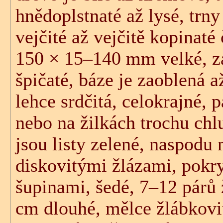
hnědoplstnaté až lysé, trny 
vejčité až vejčitě kopinaté
150 × 15–140 mm velké, z
špičaté, báze je zaoblená až
lehce srdčitá, celokrajné, p
nebo na žilkách trochu chl
jsou listy zelené, naspodu 
diskovitými žlázami, pokry
šupinami, šedé, 7–12 párů 
cm dlouhé, mělce žlábkovit