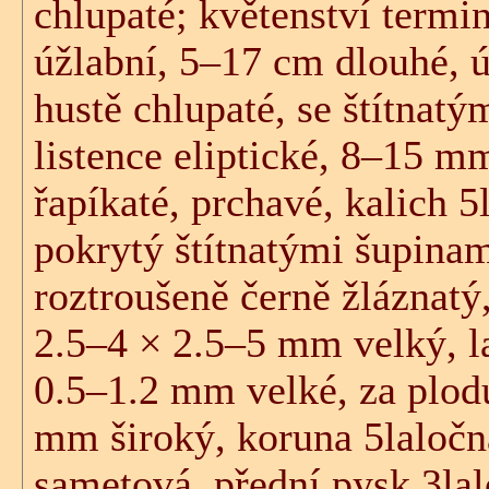
chlupaté; květenství termi
úžlabní, 5–17 cm dlouhé, ú
hustě chlupaté, se štítnatý
listence eliptické, 8–15 m
řapíkaté, prchavé, kalich 5
pokrytý štítnatými šupinam
roztroušeně černě žláznatý,
2.5–4 × 2.5–5 mm velký, l
0.5–1.2 mm velké, za plodu
mm široký, koruna 5laločn
sametová, přední pysk 3lal