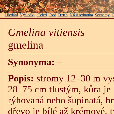
Hledání
Výsledky
Čeleď
Rod
Druh
Nižší jednotka
Seznamy
O
Gmelina vitiensis
gmelina
Synonyma:
–
Popis:
stromy 12–30 m vy
28–75 cm tlustým, kůra je 
rýhovaná nebo šupinatá, hn
dřevo je bílé až krémové, 