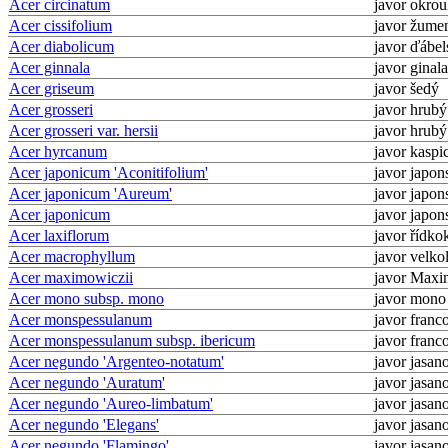
Acer circinatum
javor okrou
Acer cissifolium
javor žumen
Acer diabolicum
javor ďábel
Acer ginnala
javor ginala
Acer griseum
javor šedý
Acer grosseri
javor hrubý
Acer grosseri var. hersii
javor hrubý
Acer hyrcanum
javor kaspi
Acer japonicum 'Aconitifolium'
javor japon
Acer japonicum 'Aureum'
javor japon
Acer japonicum
javor japon
Acer laxiflorum
javor řídko
Acer macrophyllum
javor velkol
Acer maximowiczii
javor Maxi
Acer mono subsp. mono
javor mono
Acer monspessulanum
javor franc
Acer monspessulanum subsp. ibericum
javor franc
Acer negundo 'Argenteo-notatum'
javor jasano
Acer negundo 'Auratum'
javor jasano
Acer negundo 'Aureo-limbatum'
javor jasano
Acer negundo 'Elegans'
javor jasano
Acer negundo 'Flamingo'
javor jasano