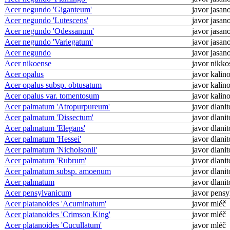
Acer negundo 'Giganteum'
javor jasano
Acer negundo 'Lutescens'
javor jasano
Acer negundo 'Odessanum'
javor jasano
Acer negundo 'Variegatum'
javor jasano
Acer negundo
javor jasano
Acer nikoense
javor nikko
Acer opalus
javor kalino
Acer opalus subsp. obtusatum
javor kalino
Acer opalus var. tomentosum
javor kalino
Acer palmatum 'Atropurpureum'
javor dlanit
Acer palmatum 'Dissectum'
javor dlanit
Acer palmatum 'Elegans'
javor dlanit
Acer palmatum 'Hessei'
javor dlanit
Acer palmatum 'Nicholsonii'
javor dlanit
Acer palmatum 'Rubrum'
javor dlanit
Acer palmatum subsp. amoenum
javor dlanit
Acer palmatum
javor dlanit
Acer pensylvanicum
javor pens
Acer platanoides 'Acuminatum'
javor mléč
Acer platanoides 'Crimson King'
javor mléč
Acer platanoides 'Cucullatum'
javor mléč