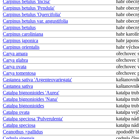
Carpinus betulus 'Incisa'
habr obecn
Carpinus betulus 'Pendula'
habr obecn
Carpinus betulus 'Quercifolia'
habr obecn
Carpinus betulus var. angustifolia
habr obecn
Carpinus betulus
habr obecn
Carpinus caroliniana
habr karolí
Carpinus japonica
habr japon
Carpinus orientalis
habr výcho
Carya amara
ořechovec s
Carya glabra
ořechovec 
Carya ovata
ořechovec v
Carya tomentosa
ořechovec p
Castanea sativa 'Argenteovariegata'
kaštanovník
Castanea sativa
kaštanovník
Catalpa bignonioides 'Aurea'
katalpa tru
Catalpa bignonioides 'Nana'
katalpa tru
Catalpa bignonioides
katalpa tru
Catalpa ovata
katalpa vejč
Catalpa speciosa 'Pulverulenta'
katalpa nád
Catalpa speciosa
katalpa nád
Ceanothus ×pallidus
zpododěr b
Cedrela sinensis
cedrela čín