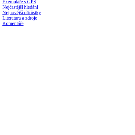
Exempláře s GPS
Nejčastější hledání
Nejnovější přírůstky
Literatura a zdroje
Komentáře