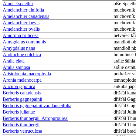
Alnus ×spaethii
olše Spaet
Amelanchier alnifolia
muchovník o
Amelanchier canadensis
muchovník
Amelanchier laevis
muchovník 
Amelanchier ovalis
muchovník 
Amorpha fruticosa
netvařec kř
Amygdalus communis
mandloň o
Amygdalus nana
mandloň ní
Andrachne colchica
homulinec 
Aralia elata
arálie štíhlá
Aralia spinosa
arálie ostnit
Aristolochia macrophylla
podražec ve
Aronia melanocarpa
temnoplode
Aucuba japonica
aukuba jap
Berberis canadensis
dřišťál kan
Berberis gagnepainii
dřišťál Ga
Berberis gagnepainii var. lanceifolia
dřišťál Ga
Berberis julianae
dřišťál Julii
Berberis thunbergii 'Atropurpurea'
dřišťál Th
Berberis thunbergii
dřišťál Th
Berberis verruculosa
dřišťál brad