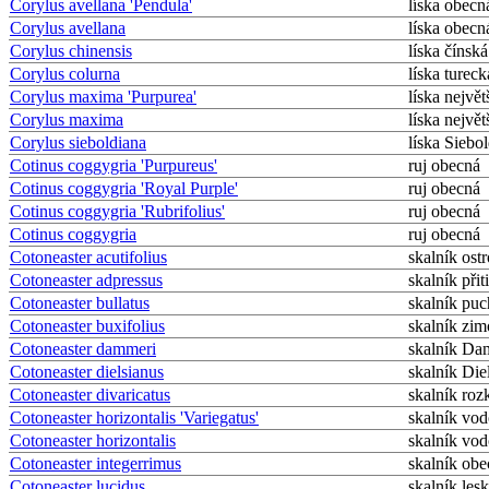
Corylus avellana 'Pendula'
líska obecn
Corylus avellana
líska obecn
Corylus chinensis
líska čínská
Corylus colurna
líska tureck
Corylus maxima 'Purpurea'
líska největ
Corylus maxima
líska největ
Corylus sieboldiana
líska Siebo
Cotinus coggygria 'Purpureus'
ruj obecná
Cotinus coggygria 'Royal Purple'
ruj obecná
Cotinus coggygria 'Rubrifolius'
ruj obecná
Cotinus coggygria
ruj obecná
Cotoneaster acutifolius
skalník ostr
Cotoneaster adpressus
skalník přit
Cotoneaster bullatus
skalník puc
Cotoneaster buxifolius
skalník zim
Cotoneaster dammeri
skalník D
Cotoneaster dielsianus
skalník Die
Cotoneaster divaricatus
skalník roz
Cotoneaster horizontalis 'Variegatus'
skalník vo
Cotoneaster horizontalis
skalník vo
Cotoneaster integerrimus
skalník ob
Cotoneaster lucidus
skalník lesk