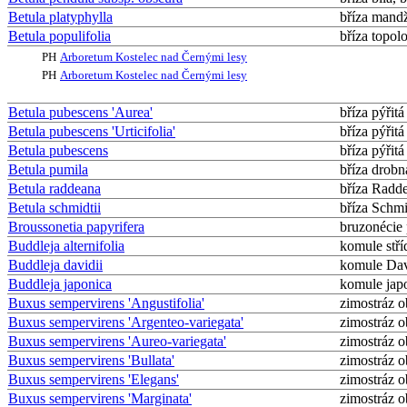
Betula platyphylla
bříza mand
Betula populifolia
bříza topolo
PH
Arboretum Kostelec nad Černými lesy
PH
Arboretum Kostelec nad Černými lesy
Betula pubescens 'Aurea'
bříza pýřitá
Betula pubescens 'Urticifolia'
bříza pýřitá
Betula pubescens
bříza pýřitá
Betula pumila
bříza drobn
Betula raddeana
bříza Radd
Betula schmidtii
bříza Schm
Broussonetia papyrifera
bruzonécie
Buddleja alternifolia
komule stří
Buddleja davidii
komule Da
Buddleja japonica
komule jap
Buxus sempervirens 'Angustifolia'
zimostráz 
Buxus sempervirens 'Argenteo-variegata'
zimostráz 
Buxus sempervirens 'Aureo-variegata'
zimostráz 
Buxus sempervirens 'Bullata'
zimostráz 
Buxus sempervirens 'Elegans'
zimostráz 
Buxus sempervirens 'Marginata'
zimostráz 