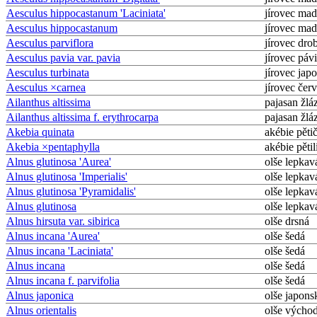
Aesculus hippocastanum 'Laciniata'
jírovec maď
Aesculus hippocastanum
jírovec maď
Aesculus parviflora
jírovec dro
Aesculus pavia var. pavia
jírovec páv
Aesculus turbinata
jírovec jap
Aesculus ×carnea
jírovec čer
Ailanthus altissima
pajasan žlá
Ailanthus altissima f. erythrocarpa
pajasan žlá
Akebia quinata
akébie pěti
Akebia ×pentaphylla
akébie pětil
Alnus glutinosa 'Aurea'
olše lepkav
Alnus glutinosa 'Imperialis'
olše lepkav
Alnus glutinosa 'Pyramidalis'
olše lepkav
Alnus glutinosa
olše lepkav
Alnus hirsuta var. sibirica
olše drsná
Alnus incana 'Aurea'
olše šedá
Alnus incana 'Laciniata'
olše šedá
Alnus incana
olše šedá
Alnus incana f. parvifolia
olše šedá
Alnus japonica
olše japons
Alnus orientalis
olše výcho