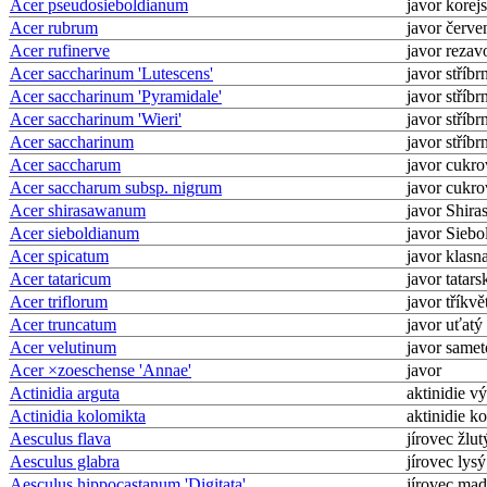
Acer pseudosieboldianum
javor korej
Acer rubrum
javor červe
Acer rufinerve
javor rezav
Acer saccharinum 'Lutescens'
javor stříbr
Acer saccharinum 'Pyramidale'
javor stříbr
Acer saccharinum 'Wieri'
javor stříbr
Acer saccharinum
javor stříbr
Acer saccharum
javor cukr
Acer saccharum subsp. nigrum
javor cukr
Acer shirasawanum
javor Shir
Acer sieboldianum
javor Siebo
Acer spicatum
javor klasn
Acer tataricum
javor tatars
Acer triflorum
javor tříkvě
Acer truncatum
javor uťatý
Acer velutinum
javor same
Acer ×zoeschense 'Annae'
javor
Actinidia arguta
aktinidie v
Actinidia kolomikta
aktinidie k
Aesculus flava
jírovec žlut
Aesculus glabra
jírovec lysý
Aesculus hippocastanum 'Digitata'
jírovec maď