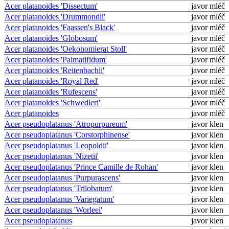
Acer platanoides 'Dissectum'
javor mléč
Acer platanoides 'Drummondii'
javor mléč
Acer platanoides 'Faassen's Black'
javor mléč
Acer platanoides 'Globosum'
javor mléč
Acer platanoides 'Oekonomierat Stoll'
javor mléč
Acer platanoides 'Palmatifidum'
javor mléč
Acer platanoides 'Reitenbachii'
javor mléč
Acer platanoides 'Royal Red'
javor mléč
Acer platanoides 'Rufescens'
javor mléč
Acer platanoides 'Schwedleri'
javor mléč
Acer platanoides
javor mléč
Acer pseudoplatanus 'Atropurpureum'
javor klen
Acer pseudoplatanus 'Corstorphinense'
javor klen
Acer pseudoplatanus 'Leopoldii'
javor klen
Acer pseudoplatanus 'Nizetii'
javor klen
Acer pseudoplatanus 'Prince Camille de Rohan'
javor klen
Acer pseudoplatanus 'Purpurascens'
javor klen
Acer pseudoplatanus 'Trilobatum'
javor klen
Acer pseudoplatanus 'Variegatum'
javor klen
Acer pseudoplatanus 'Worleei'
javor klen
Acer pseudoplatanus
javor klen