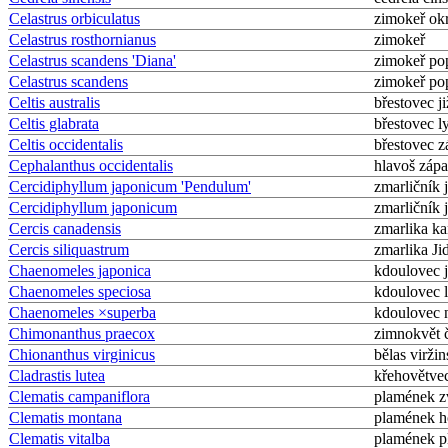
Celastrus orbiculatus
zimokeř okr
Celastrus rosthornianus
zimokeř
Celastrus scandens 'Diana'
zimokeř po
Celastrus scandens
zimokeř po
Celtis australis
břestovec ji
Celtis glabrata
břestovec l
Celtis occidentalis
břestovec z
Cephalanthus occidentalis
hlavoš zápa
Cercidiphyllum japonicum 'Pendulum'
zmarličník 
Cercidiphyllum japonicum
zmarličník 
Cercis canadensis
zmarlika k
Cercis siliquastrum
zmarlika Ji
Chaenomeles japonica
kdoulovec 
Chaenomeles speciosa
kdoulovec l
Chaenomeles ×superba
kdoulovec 
Chimonanthus praecox
zimnokvět 
Chionanthus virginicus
bělas virži
Cladrastis lutea
křehovětvec
Clematis campaniflora
plamének z
Clematis montana
plamének h
Clematis vitalba
plamének p