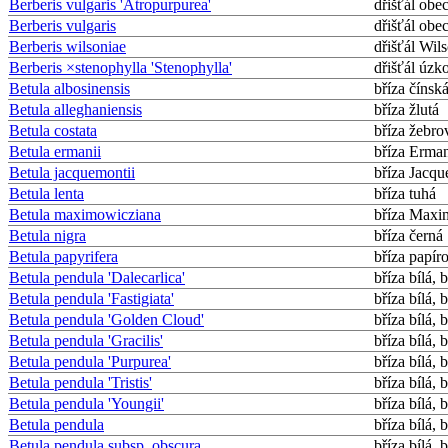
Berberis vulgaris 'Atropurpurea'
dřišťál obe
Berberis vulgaris
dřišťál obe
Berberis wilsoniae
dřišťál Wil
Berberis ×stenophylla 'Stenophylla'
dřišťál úzko
Betula albosinensis
bříza čínsk
Betula alleghaniensis
bříza žlutá
Betula costata
bříza žebro
Betula ermanii
bříza Erma
Betula jacquemontii
bříza Jacq
Betula lenta
bříza tuhá
Betula maximowicziana
bříza Maxi
Betula nigra
bříza černá
Betula papyrifera
bříza papír
Betula pendula 'Dalecarlica'
bříza bílá, 
Betula pendula 'Fastigiata'
bříza bílá, 
Betula pendula 'Golden Cloud'
bříza bílá, 
Betula pendula 'Gracilis'
bříza bílá, 
Betula pendula 'Purpurea'
bříza bílá, 
Betula pendula 'Tristis'
bříza bílá, 
Betula pendula 'Youngii'
bříza bílá, 
Betula pendula
bříza bílá, 
Betula pendula subsp. obscura
bříza bílá, 