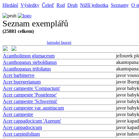
Hledání
Výsledky
Čeleď
Rod
Druh
Nižší jednotka
Seznamy
O s
Seznam exemplářů
(25881 celkem)
latinské řazení
Acantholimon glumaceum
ježourek pl
Acanthopanax sieboldianus
akantopana
Acanthopanax trifoliatus
akantopana
Acer barbinerve
javor vous
Acer buergerianum
javor Buer
Acer campestre 'Compactum'
javor baby
Acer campestre 'Postelense'
javor baby
Acer campestre 'Schwerinii'
javor baby
Acer campestre var. austriacum
javor baby
Acer campestre
javor baby
Acer cappadocicum 'Aureum'
javor kapa
Acer cappadocicum
javor kapa
Acer carpinifolium
javor habrol