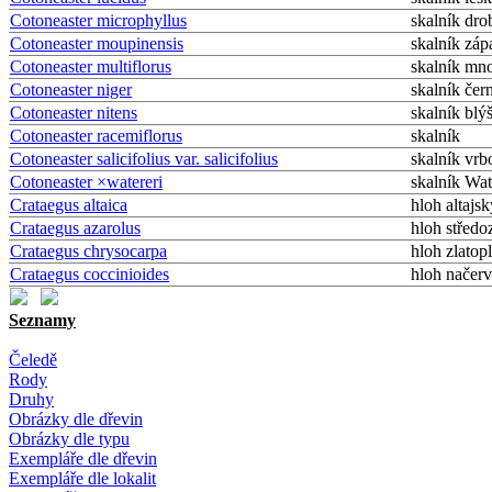
Cotoneaster microphyllus
skalník dro
Cotoneaster moupinensis
skalník zá
Cotoneaster multiflorus
skalník mn
Cotoneaster niger
skalník čer
Cotoneaster nitens
skalník blý
Cotoneaster racemiflorus
skalník
Cotoneaster salicifolius var. salicifolius
skalník vrbo
Cotoneaster ×watereri
skalník Wat
Crataegus altaica
hloh altajsk
Crataegus azarolus
hloh střed
Crataegus chrysocarpa
hloh zlatop
Crataegus coccinioides
hloh načer
Seznamy
Čeledě
Rody
Druhy
Obrázky dle dřevin
Obrázky dle typu
Exempláře dle dřevin
Exempláře dle lokalit