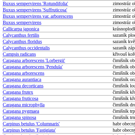
Buxus sempervirens 'Rotundifolia'
zimostráz 
Buxus sempervirens 'Suffruticosa'
zimostráz 
Buxus sempervirens var. arborescens
zimostráz 
Buxus sempervirens
zimostráz 
Callicarpa japonica
krásnoplod
Calycanthus fertilis
sazaník pl
Calycanthus floridus
sazaník kvě
Calycanthus occidentalis
sazaník záp
Campsis radicans
křivouš koř
Caragana arborescens 'Lorbergii'
čimišník o
Caragana arborescens 'Pendula'
čimišník o
Caragana arborescens
čimišník o
Caragana aurantiaca
čimišník o
Caragana decorticans
čimišník l
Caragana frutex
čimišník kř
Caragana fruticosa
čimišník kř
Caragana microphylla
čimišník dr
Caragana pygmaea
čimišník trp
Caragana spinosa
čimišník trn
Carpinus betulus 'Columnaris'
habr obecn
Carpinus betulus 'Fastigiata'
habr obecn