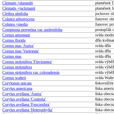
Clematis ×durandii
plamének 
Clematis ×jackmanii
plamének 
Clethra alnifolia
jochovec ol
Colutea arborescens
žanovec ob
Colutea ×media
žanovec pro
Comptonia peregrina var. asplenifolia
postopčák c
Cornus amomum
svída modr
Cornus florida
dřín května
Cornus mas 'Aurea'
svída dřín
Cornus mas 'Variegata'
svída dřín
Cornus mas
svída dřín
Cornus stolonifera 'Flaviramea'
svída výbě
Cornus stolonifera
svída výbě
Cornus stolonifera var. coloradensis
svída výbě
Cornus walteri
svída Walt
Corylopsis spicata
lískovníček
Corylus americana
líska ameri
Corylus avellana 'Aurea'
líska obecn
Corylus avellana 'Contorta'
líska obecn
Corylus avellana 'Fuscorubra'
líska obecn
Corylus avellana 'Heterophylla'
líska obecn